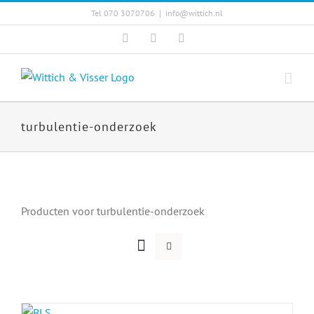
Skip
Tel 070 3070706
|
info@wittich.nl
to
Facebook
Twitter
YouTube
content
turbulentie-onderzoek
Producten voor turbulentie-onderzoek