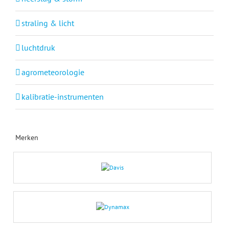
straling & licht
luchtdruk
agrometeorologie
kalibratie-instrumenten
Merken