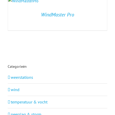
WindMaster Pro
Categorieën
weerstations
wind
temperatuur & vocht
neerslag & storm