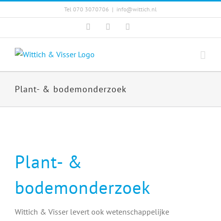
Skip
Tel 070 3070706
|
info@wittich.nl
to
Facebook
Twitter
YouTube
content
Plant- & bodemonderzoek
Plant- &
bodemonderzoek
Wittich & Visser levert ook wetenschappelijke