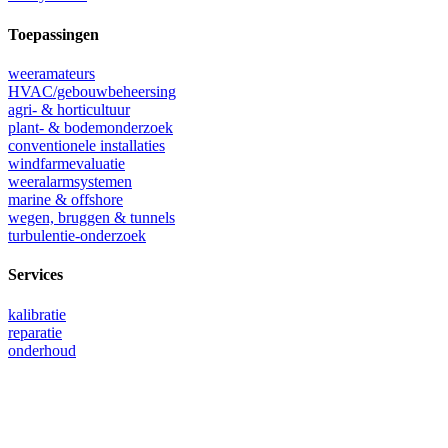
Toepassingen
weeramateurs
HVAC/gebouwbeheersing
agri- & horticultuur
plant- & bodemonderzoek
conventionele installaties
windfarmevaluatie
weeralarmsystemen
marine & offshore
wegen, bruggen & tunnels
turbulentie-onderzoek
Services
kalibratie
reparatie
onderhoud
Handelskade 76
2288 BG Rijswijk