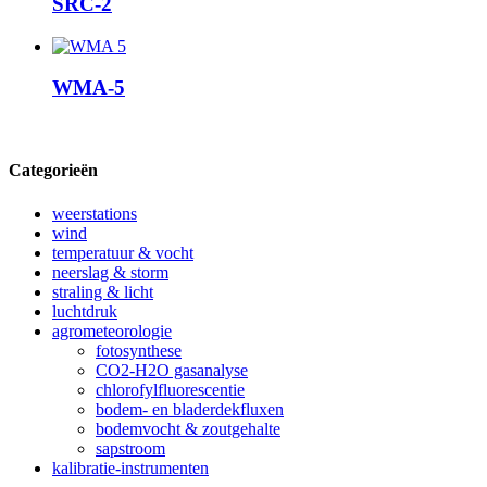
SRC-2
WMA-5
Categorieën
weerstations
wind
temperatuur & vocht
neerslag & storm
straling & licht
luchtdruk
agrometeorologie
fotosynthese
CO2-H2O gasanalyse
chlorofylfluorescentie
bodem- en bladerdekfluxen
bodemvocht & zoutgehalte
sapstroom
kalibratie-instrumenten