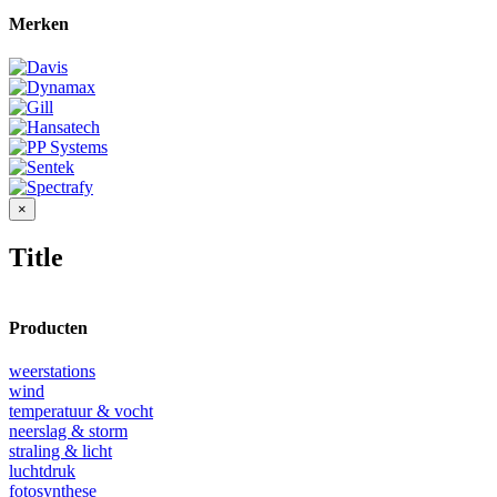
Merken
Close
×
product
quick
Title
view
Producten
weerstations
wind
temperatuur & vocht
neerslag & storm
straling & licht
luchtdruk
fotosynthese