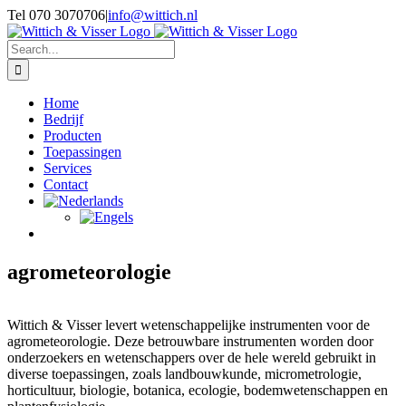
Skip
Tel 070 3070706
|
info@wittich.nl
to
Facebook
Twitter
YouTube
content
Search
for:
Home
Bedrijf
Producten
Toepassingen
Services
Contact
agrometeorologie
Wittich & Visser levert wetenschappelijke instrumenten voor de
agrometeorologie. Deze betrouwbare instrumenten worden door
onderzoekers en wetenschappers over de hele wereld gebruikt in
diverse toepassingen, zoals landbouwkunde, micrometrologie,
horticultuur, biologie, botanica, ecologie, bodemwetenschappen en