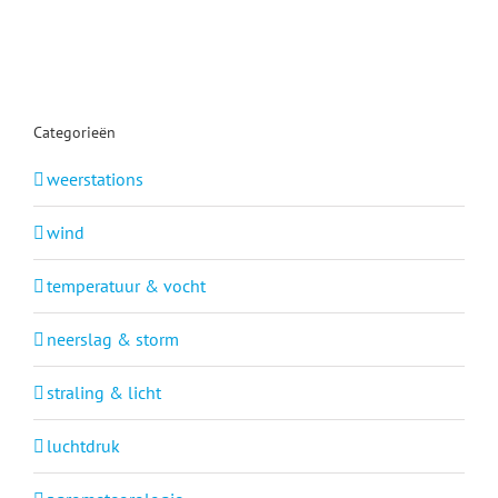
Categorieën
weerstations
wind
temperatuur & vocht
neerslag & storm
straling & licht
luchtdruk