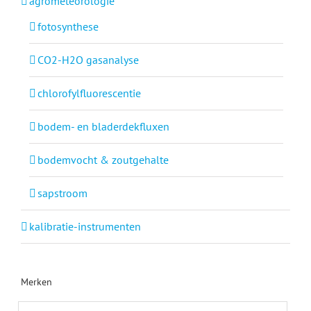
agrometeorologie
fotosynthese
CO2-H2O gasanalyse
chlorofylfluorescentie
bodem- en bladerdekfluxen
bodemvocht & zoutgehalte
sapstroom
kalibratie-instrumenten
Merken