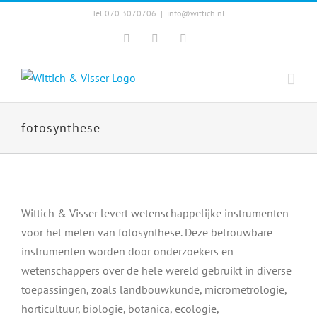
Skip
Tel 070 3070706
|
info@wittich.nl
to
Facebook
Twitter
YouTube
content
fotosynthese
Wittich & Visser levert wetenschappelijke instrumenten
voor het meten van fotosynthese. Deze betrouwbare
instrumenten worden door onderzoekers en
wetenschappers over de hele wereld gebruikt in diverse
toepassingen, zoals landbouwkunde, micrometrologie,
horticultuur, biologie, botanica, ecologie,