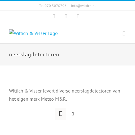
Skip
Tel 070 3070706
|
info@wittich.nl
to
Facebook
Twitter
YouTube
content
neerslagdetectoren
Wittich & Visser levert diverse neerslagdetectoren van
het eigen merk Meteo M&R.