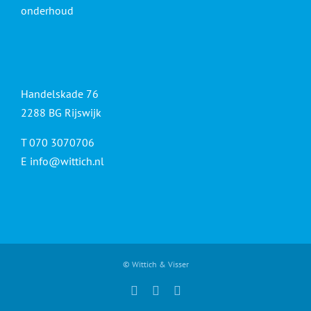
onderhoud
Handelskade 76
2288 BG Rijswijk
T 070 3070706
E
info@wittich.nl
© Wittich & Visser
Facebook
Twitter
YouTube