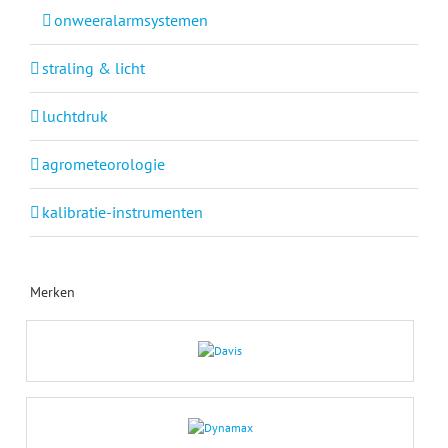
onweeralarmsystemen
straling & licht
luchtdruk
agrometeorologie
kalibratie-instrumenten
Merken