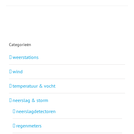
Categorieën
weerstations
wind
temperatuur & vocht
neerslag & storm
neerslagdetectoren
regenmeters